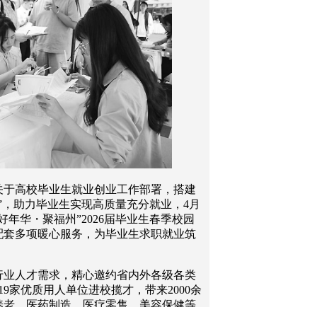
关于高校毕业生就业创业工作部署，搭建
”，助力毕业生实现高质量充分就业，4月
好年华・聚福州”2026届毕业生春季校园
配套多项暖心服务，为毕业生求职就业筑
行业人才需求，精心邀约省内外各级各类
9家优质用人单位进校揽才，带来2000余
养老、医药制造、医疗零售、美容保健等